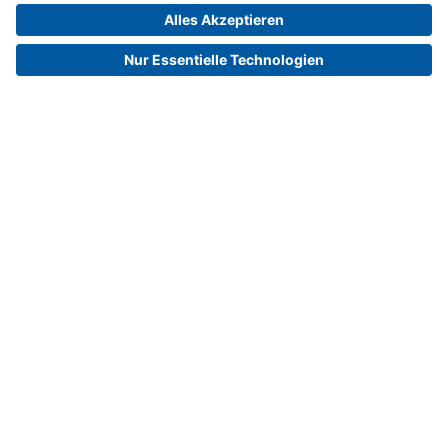
Willkommen bei der Messe
Berlin
Seit über 200 Jahren ist Berlin Messeplatz, seit
vielen Jahrzehnten einer der bedeutendsten