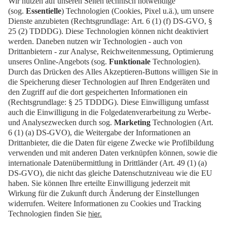
Bitte kontaktieren Sie immer zuerst die Messe
Berlin GmbH!
Link zum Kontaktformular
Weitere Informationen zum
Durchsetzungsverfahren und der
Landesbeauftragten für digitale Barrierefreiheit
Presse
Karriere
EN
Kontakt
Impressum
Datenschutz
Cookies
Barrierefrei
Erklärung zur Barrierefreiheit