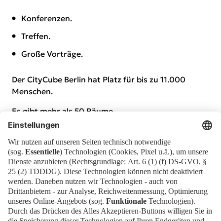
Konferenzen.
Treffen.
Große Vorträge.
Der CityCube Berlin hat Platz für bis zu 11.000
Menschen.
Es gibt mehr als 50 Räume.
Der CityCube Berlin ist direkt mit dem Messe-
Gelände verbunden.
Das Wort
CityCube
ist Englisch.
City
bedeutet Stadt.
Cube
bedeutet Würfel.