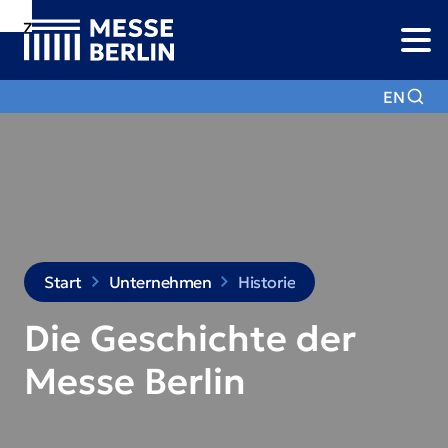
Zur
Zur
Zum
Navigation
Suche
Hauptinhalt
EN
Start
Unternehmen
Historie
Die Geschichte der
Messe Berlin