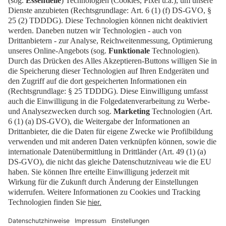
Health in der Charité (BIH) und dem Hasso-
Plattner-Institut (HPI).
Zurück zur Übersicht
Teilen
:
Presse
Karriere
Kontakt
Impressum
Datenschutz
Cookies
Barrierefrei
Erklärung zur Barrierefreiheit
Newsletter
Downloads