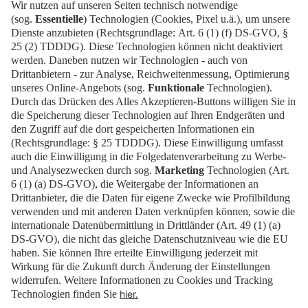
Dieses Selbstverständnis spiegelt sich im
Unternehmensmotto:
Messe Berlin
– Hosting the
World.
Zurück zur Übersicht
Teilen
:
Presse
Karriere
Kontakt
Impressum
Datenschutz
Cookies
Barrierefrei
Erklärung zur Barrierefreiheit