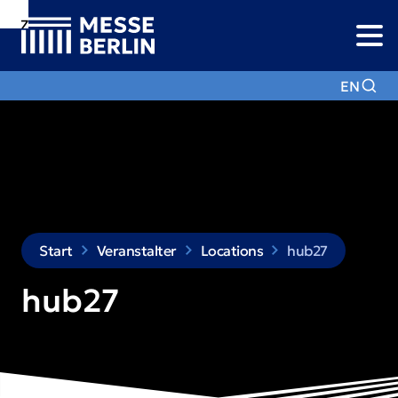
Zur
Zur
Zum
Navigation
Suche
Hauptinhalt
EN
Start
Veranstalter
Locations
hub27
hub27