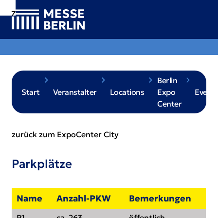
Zur
Zur
Zum
Navigation
Suche
Hauptinhalt
Berlin
Start
Veranstalter
Locations
Expo
Eventl
Center
zurück zum ExpoCenter City
Parkplätze
Name
Anzahl-PKW
Bemerkungen
P1
ca. 263
öffentlich