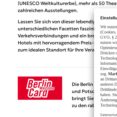
(UNESCO Weltkulturerbe), mehr als 50 Thea
zahlreichen Ausstellungen.
Lassen Sie sich von dieser lebendigen Stadt 
unterschiedlichen Facetten faszinieren: Exze
Verkehrsverbindungen und ein breites Spekt
Hotels mit hervorragendem Preis-Leistungsv
zum idealen Standort für Ihre Veranstaltung
Die
Berlin Welcome
und Potsdam. Der ink
bringt Sie quer dur
zu den rabattierten