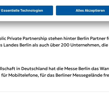
r
visitBerlin
erhalten Sie alle Informationen rund um 
ipp.
blic Private Partnership stehen hinter
Berlin Partner
f
s Landes Berlin als auch über 200 Unternehmen, die s
llschaft in Deutschland hat die Messe Berlin das W
p für Mobiltelefone, für das Berliner Messegelände fr