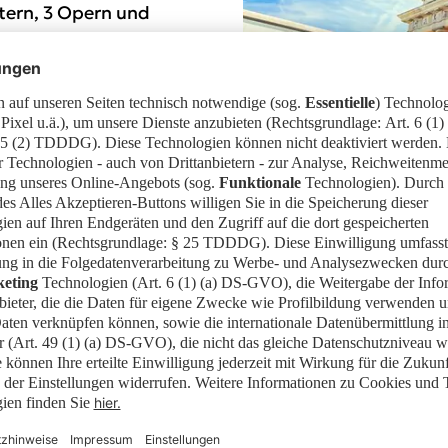
tern, 3 Opern und
mit vielen
llente
rum an attraktiven
erhältnis machen Berlin
spräsenz.
Card
bietet Ermäßigungen ab 25% bis 50% bei mehr al
ludierte Fahrschein für alle öffentlichen Verkehrsmi
ch die Stadt und in dem Berlin WelcomeCard CityGuid
 Angeboten sowie viele Besonderheiten und Geheimt